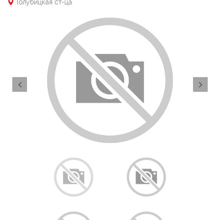
Голубицкая ст-ца