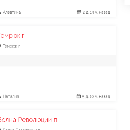
Алевтина
2 д. 19 ч. назад
Темрюк г
Темрюк г
Наталия
5 д. 10 ч. назад
Волна Революции п