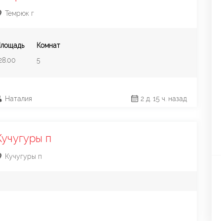
Темрюк г
лощадь
Комнат
28.00
5
Наталия
2 д. 15 ч. назад
Алевтина
Специалист по Недвижимости
Кучугуры п
Кучугуры п