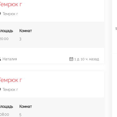
Темрюк г
Темрюк г
5
лощадь
Комнат
20.00
3
Наталия
1 д. 10 ч. назад
Темрюк г
Темрюк г
лощадь
Комнат
08.00
5