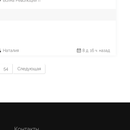
Волна Революции п
Наталия
8 д. 16 ч. назад
54
Следующая
Контакты