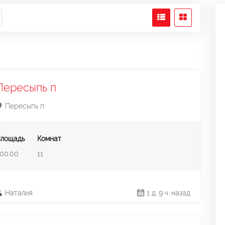
Пересыпь п
Пересыпь п
лощадь
Комнат
00.00
11
Наталия
1 д. 9 ч. назад