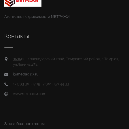
Агентство недвижимости МЕТРАЖИ
Контакты
353500, Краснодарский край, Темрюкский район, г. Темрюк,
ул.Ленина 47а.
i@metragi93.ru
+7 993 310 07 19 +7 918 056 44 33
www.метражи.com
Заказ обратного звонка