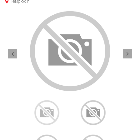
Темрюк г