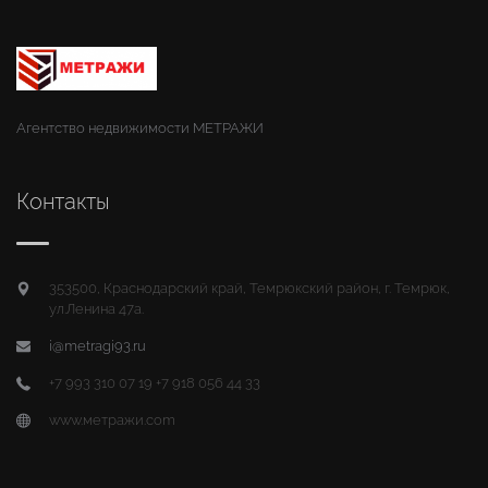
Агентство недвижимости МЕТРАЖИ
Контакты
353500, Краснодарский край, Темрюкский район, г. Темрюк,
ул.Ленина 47а.
i@metragi93.ru
+7 993 310 07 19 +7 918 056 44 33
www.метражи.com