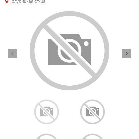
Голубицкая ст-ца