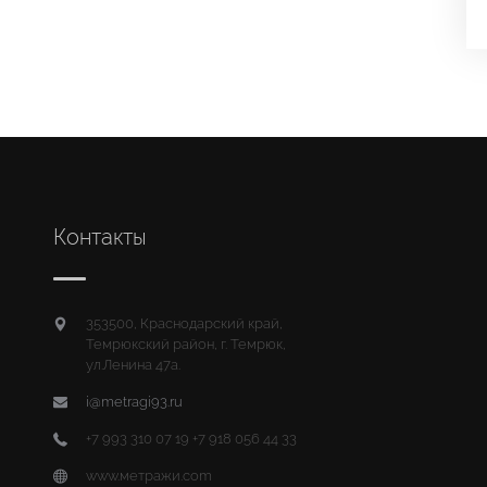
Контакты
353500, Краснодарский край,
Темрюкский район, г. Темрюк,
ул.Ленина 47а.
i@metragi93.ru
+7 993 310 07 19 +7 918 056 44 33
www.метражи.com