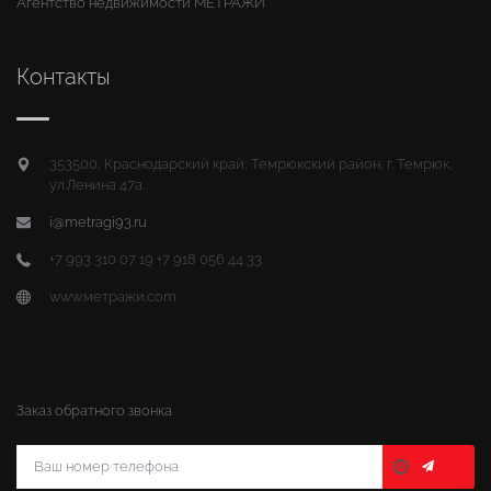
Агентство недвижимости МЕТРАЖИ
Контакты
353500, Краснодарский край, Темрюкский район, г. Темрюк,
ул.Ленина 47а.
i@metragi93.ru
+7 993 310 07 19 +7 918 056 44 33
www.метражи.com
Заказ обратного звонка