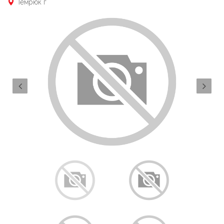
Темрюк г