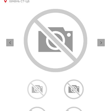
Тамань ст-ца