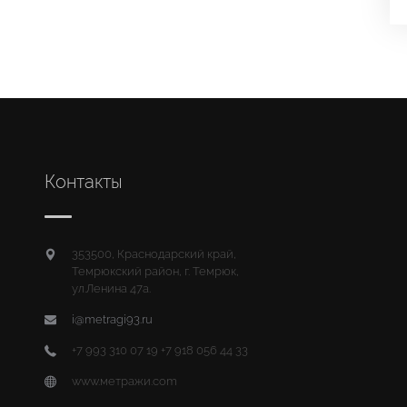
Контакты
353500, Краснодарский край,
Темрюкский район, г. Темрюк,
ул.Ленина 47а.
i@metragi93.ru
+7 993 310 07 19 +7 918 056 44 33
www.метражи.com