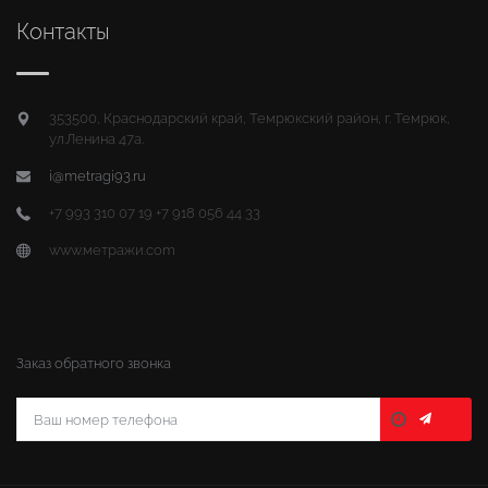
Контакты
353500, Краснодарский край, Темрюкский район, г. Темрюк,
ул.Ленина 47а.
i@metragi93.ru
+7 993 310 07 19 +7 918 056 44 33
www.метражи.com
Заказ обратного звонка