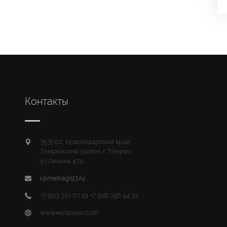
Контакты
353500, Краснодарский край,
Темрюкский район, г. Темрюк,
ул.Ленина 47а.
i@metragi93.ru
+7 993 310 07 19 +7 918 056 44 33
www.метражи.com