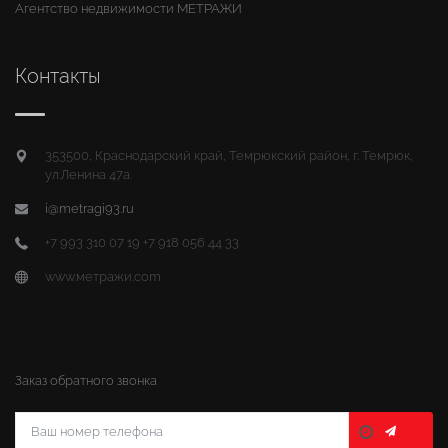
Агентство недвижимости МЕТРАЖИ
Контакты
353500, Краснодарский край, Темрюкский район, г. Темрюк,
ул.Ленина 47а.
i@metragi93.ru
+7 993 310 07 19 +7 918 056 44 33
www.метражи.com
Заказ обратного звонка