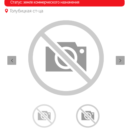
Статус: земля коммерческого назначения
Голубицкая ст-ца