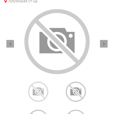
Голубицкая ст-ца