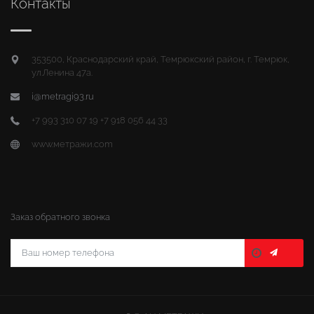
Контакты
353500, Краснодарский край, Темрюкский район, г. Темрюк,
ул.Ленина 47а.
i@metragi93.ru
+7 993 310 07 19 +7 918 056 44 33
www.метражи.com
Заказ обратного звонка