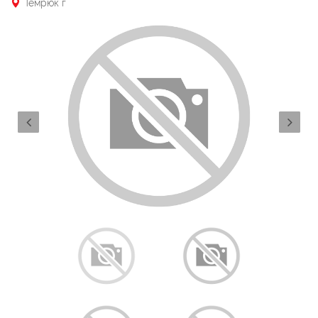
Темрюк г